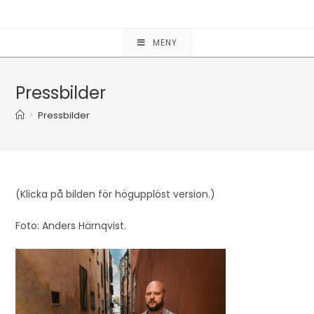
Hoppa
till
innehållet
MENY
Pressbilder
>
Pressbilder
(Klicka på bilden för högupplöst version.)
Foto: Anders Härnqvist.