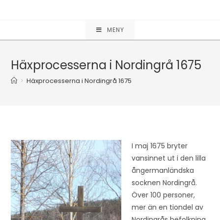
Hoppa
till
innehållet
MENY
Häxprocesserna i Nordingrå 1675
>
Häxprocesserna i Nordingrå 1675
I maj 1675 bryter
vansinnet ut i den lilla
ångermanländska
socknen Nordingrå.
Över 100 personer,
mer än en tiondel av
Nordingrås befolkning,