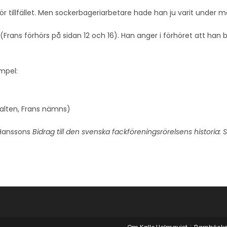
för tillfället. Men sockerbageriarbetare hade han ju varit under m
(Frans förhörs på sidan 12 och 16). Han anger i förhöret att han
empel:
palten, Frans nämns)
d Hanssons
Bidrag till den svenska fackföreningsrörelsens historia