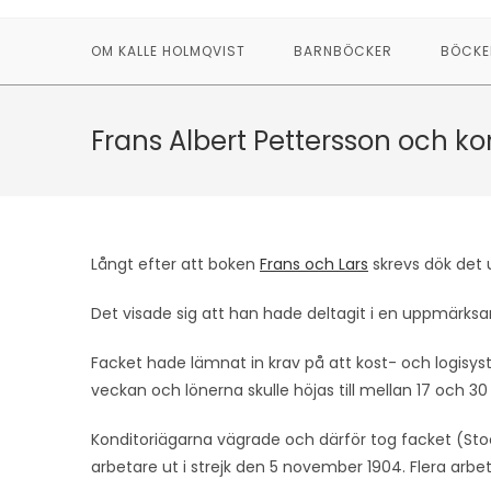
Hoppa
till
OM KALLE HOLMQVIST
BARNBÖCKER
BÖCKE
innehållet
Frans Albert Pettersson och ko
Långt efter att boken
Frans och Lars
skrevs dök det 
Det visade sig att han hade deltagit i en uppmärks
Facket hade lämnat in krav på att kost- och logisystem
veckan och lönerna skulle höjas till mellan 17 och 
Konditoriägarna vägrade och därför tog facket (Sto
arbetare ut i strejk den 5 november 1904. Flera arb