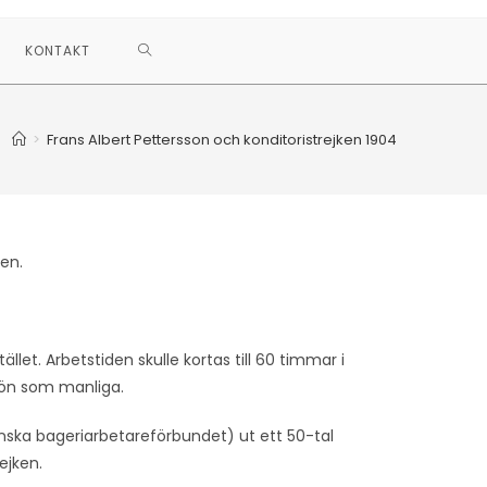
KONTAKT
>
Frans Albert Pettersson och konditoristrejken 1904
en.
llet. Arbetstiden skulle kortas till 60 timmar i
 lön som manliga.
nska bageriarbetareförbundet) ut ett 50-tal
ejken.