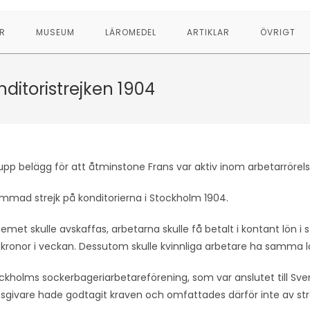
R
MUSEUM
LÄROMEDEL
ARTIKLAR
ÖVRIGT
nditoristrejken 1904
upp belägg för att åtminstone Frans var aktiv inom arbetarrörels
ammad strejk på konditorierna i Stockholm 1904.
et skulle avskaffas, arbetarna skulle få betalt i kontant lön i stä
30 kronor i veckan. Dessutom skulle kvinnliga arbetare ha samma
ckholms sockerbageriarbetareförening, som var anslutet till Sve
etsgivare hade godtagit kraven och omfattades därför inte av str