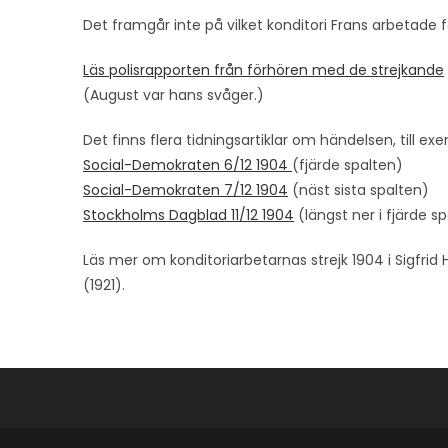
Det framgår inte på vilket konditori Frans arbetade 
Läs polisrapporten från förhören med de strejkande
(August var hans svåger.)
Det finns flera tidningsartiklar om händelsen, till ex
Social-Demokraten 6/12 1904
(fjärde spalten)
Social-Demokraten 7/12 1904
(näst sista spalten)
Stockholms Dagblad 11/12 1904
(längst ner i fjärde s
Läs mer om konditoriarbetarnas strejk 1904 i Sigfri
(1921).