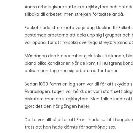
Andra arbetsgivare satte in strejkbrytare och hotad
tillbaka till arbetet, men strejken fortsatte ändå.
Facket hade strejkmöte varje dag klockan 11 i Folke
bestämde arbetarna att dela upp sig i grupper och
var öppna, för att försöka övertyga strejkbrytarna at
Måndagen den 5 december gick tolv strejkande, blan
bland olika konditorier. När de kom till Hultgrens ko
polisen och tog med sig arbetarna för förhör.
Sedan 1899 fanns en lag som var till för att skydda s
Åkarpslagen. Lagen var hård, det var i stort sett olag
diskutera med en strejkbrytare. Men fallen ledde ofta
gjort det den här gången heller.
Detta var alltså efter att Frans hade suttit i fängels
trots att han hade dömts för samkönat sex.