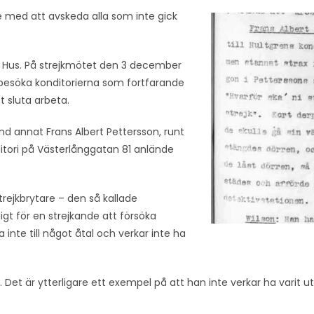
e med att avskeda alla som inte gick
ts Hus. På strejkmötet den 3 december
 besöka konditorierna som fortfarande
t sluta arbeta.
d annat Frans Albert Pettersson, runt
nditori på Västerlånggatan 81 anlände
trejkbrytare – den så kallade
ligt för en strejkande att försöka
 inte till något åtal och verkar inte ha
e. Det är ytterligare ett exempel på att han inte verkar ha varit ut